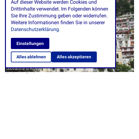
Auf dieser Website werden Cookies und
Drittinhalte verwendet. Im Folgenden können
Sie Ihre Zustimmung geben oder widerrufen.
Weitere Informationen finden Sie in unserer
Datenschutzerklärung.
Einstellungen
Alles ablehnen
Alles akzeptieren
Giovanna di Rosa
Kirche von Positano
Die Kirche St. Maria Assunta
Mitten auf dem Hauptplatz von Positano befindet sich die
majestätische Kirche der Heiligen Assunta mit der Kuppel aus
Majoliken. Die Kirche wurde gegen Ende der X Jahrhundert
errichtet und bestand ursprünglich nur aus einem Schiff. Später
wurde sie bis zu drei Schiffen erweitert. Auf dem Hauptaltar ist ein
Portrait der Heiligen schwarzen Madonna mit dem Kind. Der
Legende nach reiste dieses Abbild auf einem Schiff das wegen