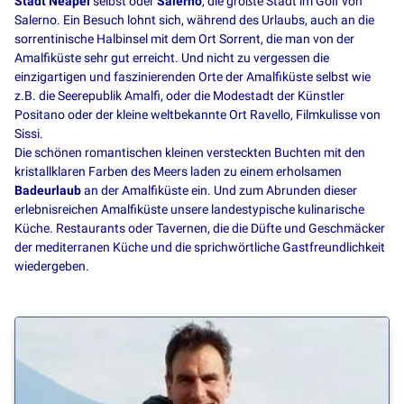
Stadt Neapel
selbst oder
Salerno
, die größte Stadt im Golf von
Salerno. Ein Besuch lohnt sich, während des Urlaubs, auch an die
sorrentinische Halbinsel mit dem Ort Sorrent, die man von der
Amalfiküste sehr gut erreicht. Und nicht zu vergessen die
einzigartigen und faszinierenden Orte der Amalfiküste selbst wie
z.B. die Seerepublik Amalfi, oder die Modestadt der Künstler
Positano oder der kleine weltbekannte Ort Ravello, Filmkulisse von
Sissi.
Die schönen romantischen kleinen versteckten Buchten mit den
kristallklaren Farben des Meers laden zu einem erholsamen
Badeurlaub
an der Amalfiküste ein. Und zum Abrunden dieser
erlebnisreichen Amalfiküste unsere landestypische kulinarische
Küche. Restaurants oder Tavernen, die die Düfte und Geschmäcker
der mediterranen Küche und die sprichwörtliche Gastfreundlichkeit
wiedergeben.