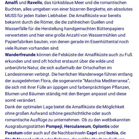
Amalfi
und
Ravello
, das türkisblaue Meer und die romantischen
Buchten, alles umgeben von einer bizarren Bergkette, ein absolutes
MUSS für jeden Italien Liebhaber. Die Amalfiküste war bereits
bekannt durch die Römer, die die zahlreichen Quellen und
Wasserfälle für die Herstellung handgemachten Büttenpapiers
verwerteten und hier eine große Anzahl von Wassermühlen und
Papierfabriken bauten, von denen gerade im Eisenhüttental noch
viele Ruinen vorhanden sind.
Wanderfreunde
können die Felsküste der Amalfiküste auch zu Fuß
erkunden und sind oft höchst erstaunt über die wilde und
unberührte Natur, die sich außerhalb der Ortschaften im
Landesinneren verbirgt. Die herrlichen Wanderwege führen entlang
der ausgedehnten Flora, die sogenannte “Macchia Mediterranea”,
die sich mit ihrer Fülle an üppigen und farbenprächtigen Pflanzen,
Blumen und Bäumen ständig mit den Bergen anpasst und diese
somit verändert.
Dank der optimalen Lage bietet die Amalfiküste die Möglichkeit
ohne großen Aufwand schöne geschichtliche oder auch
romantische Ausflüge zu unternehmen. Ob zu den weltbekannten
Ausgrabungsstätten
Pompeji
,
Herculaneum
,
Oplontis
oder
Paestum
oder auch auf die Nachbarinseln
Capri
und
Ischia
, die