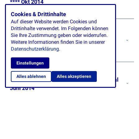
**** Okt 2014
Es war eine wunderschöne Reise
Cookies & Drittinhalte
Auf dieser Website werden Cookies und
Kombireise Capri, Hotel Villa Sarah,
Drittinhalte verwendet. Im Folgenden können
Sie Ihre Zustimmung geben oder widerrufen.
Amalfiküste Hotel Conca Azzurra,
Weitere Informationen finden Sie in unserer
September 2014
Datenschutzerklärung.
die Organisation war erstklassig
Einstellungen
Kombireise Pompeji, Amalfi, Capri, Ischia
Alles ablehnen
Alles akzeptieren
Hotels Diana, Conca Azzurra, Senaria, Ideal
Juni 2014
wir hatten stets das Gefühl, in guten Händen zu sein
Kombireise Amalfi-Sorrent-Capri Juni
2014
Es hat alles funktioniert